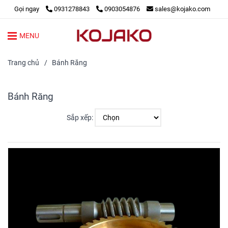
Gọi ngay
0931278843
0903054876
sales@kojako.com
MENU
Trang chủ
/
Bánh Răng
Bánh Răng
Sắp xếp: