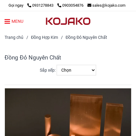
Gọi ngay
0931278843
0903054876
sales@kojako.com
MENU
Trang chủ
/
Đồng Hợp Kim
/
Đồng Đỏ Nguyên Chất
Đồng Đỏ Nguyên Chất
Sắp xếp: