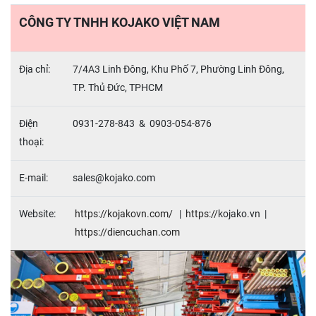
CÔNG TY TNHH KOJAKO VIỆT NAM
Địa chỉ:
7/4A3 Linh Đông, Khu Phố 7, Phường Linh Đông,
TP. Thủ Đức, TPHCM
Điện
0931-278-843 & 0903-054-876
thoại:
E-mail:
sales@kojako.com
Website:
https://kojakovn.com/
|
https://
kojako
.
vn |
https://
diencuchan.com