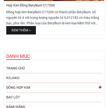
Hợp Kim Đồng Beryllium C17200
Đồng hợp kim Beryllium C17200 có thành phần Beryllium, số
nguyên tử 4 với trọng lượng nguyên tử 9,012182 có màu trắng
bạc, pha rắn. Phân loại của Beryllium là kim loại kiềm thổ với
điểm nóng chảy tới 1.287oC và điểm sôi là 2.569oC, hơn nữa
XEM THÊM ››
cấu trúc tinh thể là lục giác. Do đó, Đồng hợp kim Beryllium
C17200 là có cơ tính khá cao để sử dụng làm Bánh hàn lăn/
Bánh hàn Seam cho các loại Bồn, bể, các sản phẩm yêu cầu tính
thẩm mỹ, độ bền cao và đẹp.
DANH MỤC
TRANG CHỦ
KOJAKO
ĐỒNG HỢP KIM
BẠC LÓT
BÁNH RĂNG