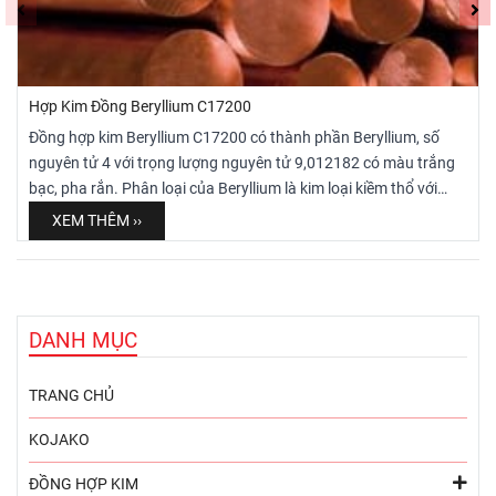
Hợp Kim Đồng Beryllium C17200
Đồng hợp kim Beryllium C17200 có thành phần Beryllium, số
nguyên tử 4 với trọng lượng nguyên tử 9,012182 có màu trắng
bạc, pha rắn. Phân loại của Beryllium là kim loại kiềm thổ với
điểm nóng chảy tới 1.287oC và điểm sôi là 2.569oC, hơn nữa
XEM THÊM ››
cấu trúc tinh thể là lục giác. Do đó, Đồng hợp kim Beryllium
C17200 là có cơ tính khá cao để sử dụng làm Bánh hàn lăn/
Bánh hàn Seam cho các loại Bồn, bể, các sản phẩm yêu cầu tính
thẩm mỹ, độ bền cao và đẹp.
DANH MỤC
TRANG CHỦ
KOJAKO
ĐỒNG HỢP KIM