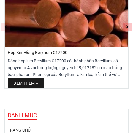
Hợp Kim Đồng Beryllium C17200
Đồng hợp kim Beryllium C17200 có thành phần Beryllium, số
nguyên tử 4 với trọng lượng nguyên tử 9,012182 có màu trắng
bạc, pha rắn. Phân loại của Beryllium là kim loại kiềm thổ với
điểm nóng chảy tới 1.287oC và điểm sôi là 2.569oC, hơn nữa
XEM THÊM ››
cấu trúc tinh thể là lục giác. Do đó, Đồng hợp kim Beryllium
C17200 là có cơ tính khá cao để sử dụng làm Bánh hàn lăn/
Bánh hàn Seam cho các loại Bồn, bể, các sản phẩm yêu cầu tính
thẩm mỹ, độ bền cao và đẹp.
DANH MỤC
TRANG CHỦ