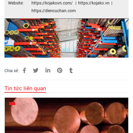
Website:
https://kojakovn.com/
|
https://
kojako
.
vn |
https://
diencuchan.com
Chia sẻ:
Tin tức liên quan