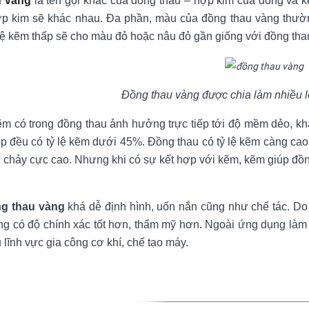
u vàng
là tên gọi khác của đồng thau – hợp kim của đồng và 
p kim sẽ khác nhau. Đa phần, màu của đồng thau vàng thườn
 lệ kẽm thấp sẽ cho màu đỏ hoặc nâu đỏ gần giống với đồng tha
Đồng thau vàng được chia làm nhiều lo
kẽm có trong đồng thau ảnh hưởng trực tiếp tới độ mềm dẻo, k
p đều có tỷ lệ kẽm dưới 45%. Đồng thau có tỷ lệ kẽm càng ca
 chảy cực cao. Nhưng khi có sự kết hợp với kẽm, kẽm giúp đồ
g thau vàng
khá dễ định hình, uốn nắn cũng như chế tác. Do
g có độ chính xác tốt hơn, thẩm mỹ hơn. Ngoài ứng dụng làm 
 lĩnh vực gia công cơ khí, chế tạo máy.