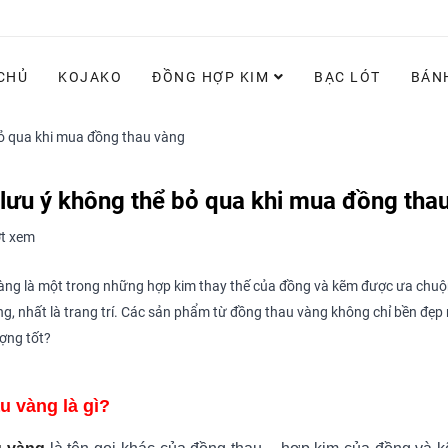
CHỦ
KOJAKO
ĐỒNG HỢP KIM
BẠC LÓT
BÁN
ỏ qua khi mua đồng thau vàng
lưu ý không thể bỏ qua khi mua đồng tha
t xem
àng là một trong những hợp kim thay thế của đồng và kẽm được ưa chuộ
ng, nhất là trang trí. Các sản phẩm từ đồng thau vàng không chỉ bền đ
ợng tốt?
u vàng là gì?