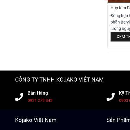
Hợp Kim Đ
Đồng hợp k
phần Beryl
lượng ngu
bạc, pha rắ
XEM TH
loại kiềm t
1.287oC và
cấu trúc ti
kim Beryll
để sử dụng
Seam cho c
CÔNG TY TNHH KOJAKO VIỆT NAM
yêu cầu tí
Bán Hàng
Kỹ T
0931 278 843
0903 
Kojako Việt Nam
Sản Phẩ