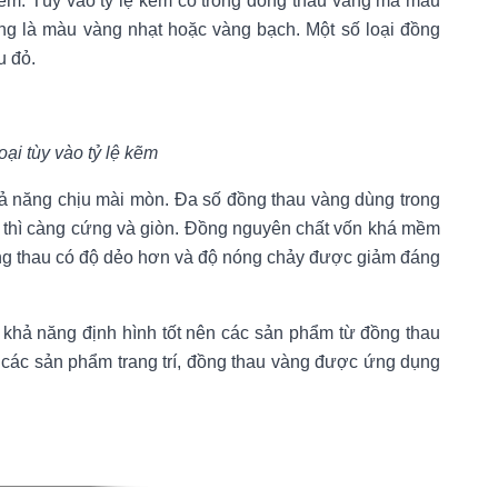
kẽm. Tùy vào tỷ lệ kẽm có trong đồng thau vàng mà màu
g là màu vàng nhạt hoặc vàng bạch. Một số loại đồng
u đỏ.
ại tùy vào tỷ lệ kẽm
hả năng chịu mài mòn. Đa số đồng thau vàng dùng trong
o thì càng cứng và giòn. Đồng nguyên chất vốn khá mềm
ng thau có độ dẻo hơn và độ nóng chảy được giảm đáng
 khả năng định hình tốt nên các sản phẩm từ đồng thau
các sản phẩm trang trí, đồng thau vàng được ứng dụng