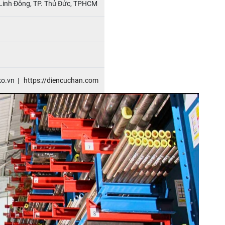
Linh Đông, TP. Thủ Đức, TPHCM
ko
.
vn |
https://
diencuchan.com