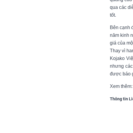
qua các di
tốt.
Bên cạnh đ
năm kinh n
giá của mộ
Thay vì ha
Kojako Vi
nhưng các 
được báo gi
Xem thêm
Thông tin L