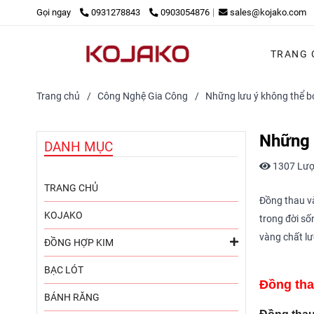
Gọi ngay
0931278843
0903054876
sales@kojako.com
TRANG 
Trang chủ
/
Công Nghệ Gia Công
/
Những lưu ý không thể b
Những 
DANH MỤC
1307 Lượ
TRANG CHỦ
Đồng thau v
KOJAKO
trong đời số
vàng chất lư
ĐỒNG HỢP KIM
BẠC LÓT
Đồng tha
BÁNH RĂNG