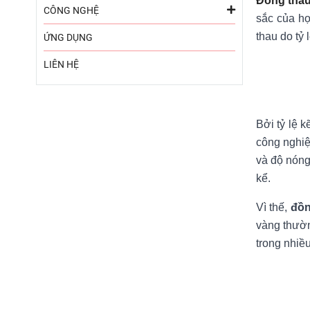
Đồng tha
CÔNG NGHỆ
sắc của hợ
thau do tỷ
ỨNG DỤNG
LIÊN HỆ
Bởi tỷ lệ 
công nghiệ
và độ nóng
kể.
Vì thế,
đồn
vàng thườn
trong nhiều