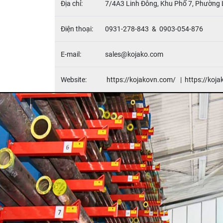
Địa chỉ:
7/4A3 Linh Đông, Khu Phố 7, Phường 
Điện thoại:
0931-278-843 & 0903-054-876
E-mail:
sales@kojako.com
Website:
https://kojakovn.com/
|
https://
koja