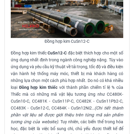
Đồng hợp kim CuSn12-C
Đồng hợp kim thiếc
CuSn12-C
đặc biệt thích hợp cho một số
ứng dụng nhất định trong ngành công nghiệp nặng. Tùy vào
ứng dụng và yêu cầu kỹ thuật về tải trọng, tốc độ và điều kiện
vận hành hệ thống máy móc, thiết bị mà khách hàng có
những lựa chọn một cách phù hợp nhất. Do nó có khá nhiều
loại
Đồng hợp kim thiếc
với thành phần chiếm tỉ lệ % của
Thiếc mà có những mã vật liệu tương ứng như CC480K-
CuSn10-C, CC481K - CuSn11P-C, CC482K - CuSn11Pb2-C,
CC483K - CuSn12-C, CC484K - CuSn12Ni2…
(Chi tiết thành
phần vật liệu sẽ được giới thiệu trên từng mã sản phẩm
tương ứng của website)
. Tuy nhiên, các biến thể trong hóa
học, đặc biệt là việc bổ sung chì, chủ yếu được thiết kế để