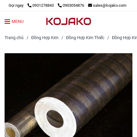
Gọi ngay
0931278843
0903054876
sales@kojako.com
MENU
Trang chủ
/
Đồng Hợp Kim
/
Đồng Hợp Kim Thiếc
/
Đồng Hợp Ki