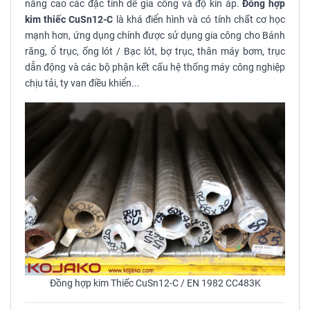
nâng cao các đặc tính dễ gia công và độ kín áp.
Đồng hợp
kim thiếc CuSn12-C
là khá điển hình và có tính chất cơ học
mạnh hơn, ứng dụng chính được sử dụng gia công cho Bánh
răng, ổ trục, ống lót / Bạc lót, bợ trục, thân máy bơm, trục
dẫn động và các bộ phận kết cấu hệ thống máy công nghiệp
chịu tải, ty van điều khiển...
Đồng hợp kim Thiếc CuSn12-C / EN 1982 CC483K