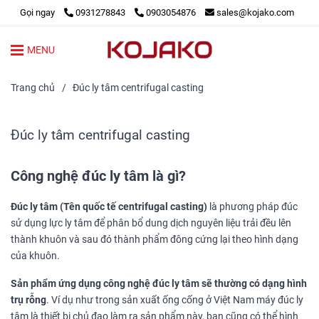
Gọi ngay
0931278843
0903054876
sales@kojako.com
MENU
Trang chủ
/
Đúc ly tâm centrifugal casting
Đúc ly tâm centrifugal casting
Công nghệ đúc ly tâm là gì?
Đúc ly tâm
(Tên quốc tế centrifugal casting)
là phương pháp đúc
sử dụng lực ly tâm để phân bổ dung dịch nguyên liệu trải đều lên
thành khuôn và sau đó thành phẩm đông cứng lại theo hình dạng
của khuôn.
Sản phẩm ứng dụng
công nghệ đúc ly tâm sẽ thường có dạng hình
trụ rỗng
. Ví dụ như trong sản xuất ống cống ở Việt Nam máy đúc ly
tâm là thiết bị chủ đạo làm ra sản phẩm này, bạn cũng có thể hình