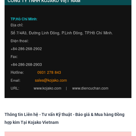
CÔNG TY TNHH KOJAKO VIỆT NAM
TP.Hồ Chí Minh
:
Địa chỉ:
Số 7/4A3, Đường Linh Đông, P.Linh Đông, TP.Hồ Chí Minh.
Điện thoai:
+84-286-268-2902
Fax:
+84-286-268-2903
Hotline:
0931 278 843
sales@kojako.com
Email:
URL:
www.kojako.com
www.diencuchan.com
|
Thông tin Liên hệ - Tư vấn Kỹ thuật - Báo giá & Mua hàng Đồng
hợp kim Tại Kojako Vietnam