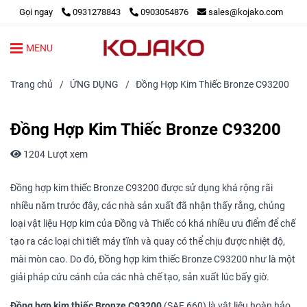
Gọi ngay
0931278843
0903054876
sales@kojako.com
MENU
Trang chủ
/
ỨNG DỤNG
/
Đồng Hợp Kim Thiếc Bronze C93200
Đồng Hợp Kim Thiếc Bronze C93200
1204 Lượt xem
Đồng hợp kim thiếc Bronze C93200 được sử dụng khá rộng rãi
nhiều năm trước đây, các nhà sản xuất đã nhận thấy rằng, chủng
loại vật liệu Hợp kim của Đồng và Thiếc có khá nhiều ưu điểm để chế
tạo ra các loại chi tiết máy tĩnh và quay có thể chịu được nhiệt độ,
mài mòn cao. Do đó, Đồng hợp kim thiếc Bronze C93200 như là một
giải pháp cứu cánh của các nhà chế tạo, sản xuất lúc bấy giờ.
Đồng hợp kim thiếc Bronze C93200
(SAE 660) là vật liệu hoàn hảo