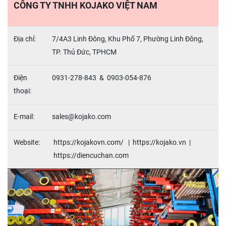
CÔNG TY TNHH KOJAKO VIỆT NAM
Địa chỉ:
7/4A3 Linh Đông, Khu Phố 7, Phường Linh Đông,
TP. Thủ Đức, TPHCM
Điện
0931-278-843 & 0903-054-876
thoại:
E-mail:
sales@kojako.com
Website:
https://kojakovn.com/
|
https://
kojako
.
vn |
https://
diencuchan.com